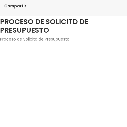
Compartir
PROCESO DE SOLICITD DE
PRESUPUESTO
Proceso de Solicitd de Presupuesto
Agrega los productos junto con la cantidad que
estés interesado en adquirir.
Introduce tus datos de contacto y envía la solicitud
de presupuesto.