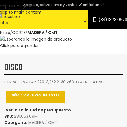
Asesoría, cotizaciones y ventas, ¡Contáctanos!
Skip to navigation
Skip to main content
(33) 1378 0679
Inicio
CORTE
MADERA / CMT
Click para agrandar
DISCO
SIERRA CIRCULAR 220*3,2/2,2*30 Z63 TCG NEGATIVO
AÑADIR AL PRESUPUESTO
Ver la solicitud de presupuesto
SKU:
281.063.09M
Categoría:
MADERA / CMT