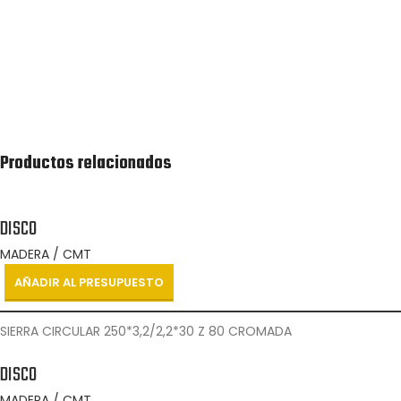
Recibirás lo antes posible una cotización de la lista
de productos solicitada.
Productos relacionados
DISCO
MADERA / CMT
AÑADIR AL PRESUPUESTO
SIERRA CIRCULAR 250*3,2/2,2*30 Z 80 CROMADA
DISCO
MADERA / CMT