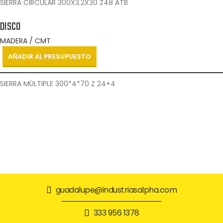
SIERRA CIRCULAR 300X3.2X30 Z48 ATB
DISCO
MADERA / CMT
AÑADIR AL PRESUPUESTO
SIERRA MÚLTIPLE 300*4*70 Z 24+4
guadalupe@industriasalpha.com
333 956 1378