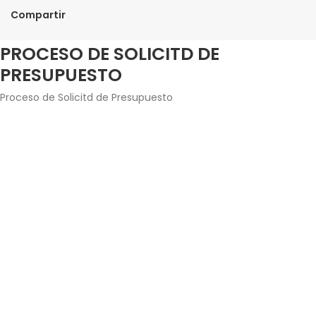
Compartir
PROCESO DE SOLICITD DE
PRESUPUESTO
Proceso de Solicitd de Presupuesto
Agrega los productos junto con la cantidad que
estés interesado en adquirir.
Introduce tus datos de contacto y envía la solicitud
de presupuesto.