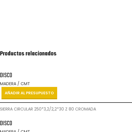
Recibirás lo antes posible una cotización de la lista
de productos solicitada.
Productos relacionados
DISCO
MADERA / CMT
AÑADIR AL PRESUPUESTO
SIERRA CIRCULAR 250*3,2/2,2*30 Z 80 CROMADA
DISCO
MADERA / CMT