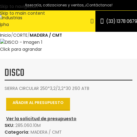
Asesoría, cotizaciones y ventas, ¡Contáctanos!
Skip to navigation
Skip to main content
(33) 1378 0679
Inicio
CORTE
MADERA / CMT
Click para agrandar
DISCO
SIERRA CIRCULAR 250*3,2/2,2*30 Z60 ATB
AÑADIR AL PRESUPUESTO
Ver la solicitud de presupuesto
SKU:
285.060.10M
Categoría:
MADERA / CMT