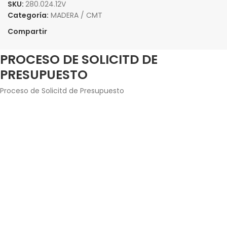
SKU:
280.024.12V
Categoría:
MADERA / CMT
Compartir
PROCESO DE SOLICITD DE
PRESUPUESTO
Proceso de Solicitd de Presupuesto
Agrega los productos junto con la cantidad que
estés interesado en adquirir.
Introduce tus datos de contacto y envía la solicitud
de presupuesto.