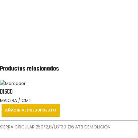
Recibirás lo antes posible una cotización de la lista
de productos solicitada.
Productos relacionados
DISCO
MADERA / CMT
AÑADIR AL PRESUPUESTO
SIERRA CIRCULAR 250*2,8/1,8*30 Z16 ATB DEMOLICIÓN