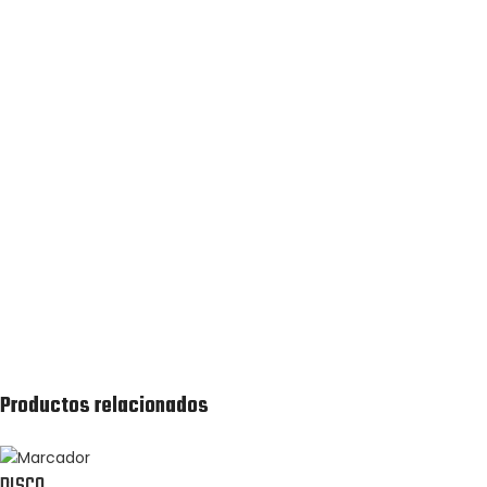
Introduce tus datos de contacto y envía la solicitud de
presupuesto.
Recibirás lo antes posible una cotización de la lista de
productos solicitada.
Productos relacionados