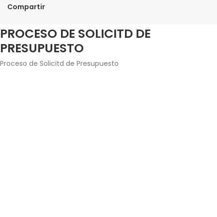
Compartir
PROCESO DE SOLICITD DE
PRESUPUESTO
Proceso de Solicitd de Presupuesto
Agrega los productos junto con la cantidad que estés
interesado en adquirir.