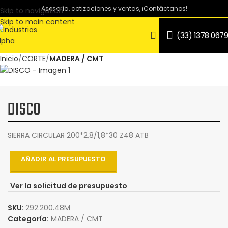
Asesoría, cotizaciones y ventas, ¡Contáctanos!
Skip to navigation
Skip to main content
(33) 1378 0679
Inicio
CORTE
MADERA / CMT
DISCO
SIERRA CIRCULAR 200*2,8/1,8*30 Z48 ATB
AÑADIR AL PRESUPUESTO
Ver la solicitud de presupuesto
SKU:
292.200.48M
Categoría:
MADERA / CMT