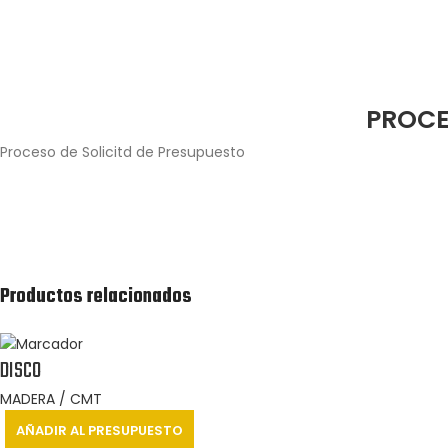
PROCE
Proceso de Solicitd de Presupuesto
Agrega los productos junto con la cantidad
que estés interesado en adquirir.
Productos relacionados
DISCO
MADERA / CMT
AÑADIR AL PRESUPUESTO