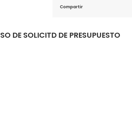
Compartir
SO DE SOLICITD DE PRESUPUESTO
Introduce tus datos de contacto y envía la
solicitud de presupuesto.