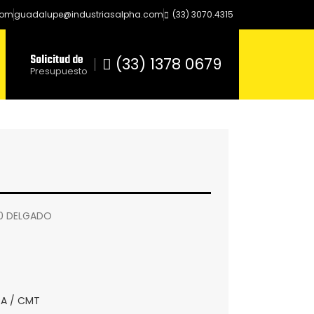
com
guadalupe@industriasalpha.com
(33) 3070.4315
Solicitud de
(33) 1378 0679
Presupuesto
60 DELGADO
A / CMT