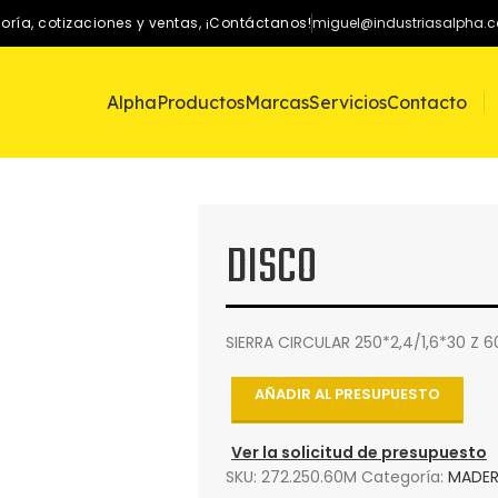
oría, cotizaciones y ventas, ¡Contáctanos!
miguel@industriasalpha.
Alpha
Productos
Marcas
Servicios
Contacto
DISCO
SIERRA CIRCULAR 250*2,4/1,6*30 Z 
AÑADIR AL PRESUPUESTO
Ver la solicitud de presupuesto
SKU:
272.250.60M
Categoría:
MADER