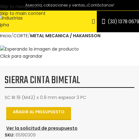
Asesoría, cotizaciones y ventas, ¡Contáctanos!
Skip to navigation
Skip to main content
(33) 1378 0679
Inicio
CORTE
METAL MECANICA / HAKANSSON
Click para agrandar
SIERRA CINTA BIMETAL
SC BI 19 (M42) x 0.9 mm espesor 3 PC
AÑADIR AL PRESUPUESTO
Ver la solicitud de presupuesto
SKU:
65190309