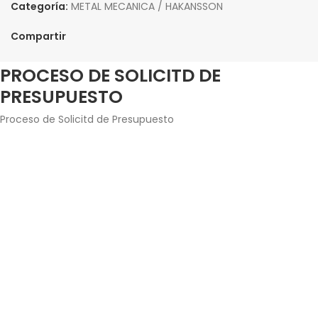
Categoría:
METAL MECANICA / HAKANSSON
Compartir
PROCESO DE SOLICITD DE
PRESUPUESTO
Proceso de Solicitd de Presupuesto
Agrega los productos junto con la cantidad que
estés interesado en adquirir.
Introduce tus datos de contacto y envía la solicitud
de presupuesto.