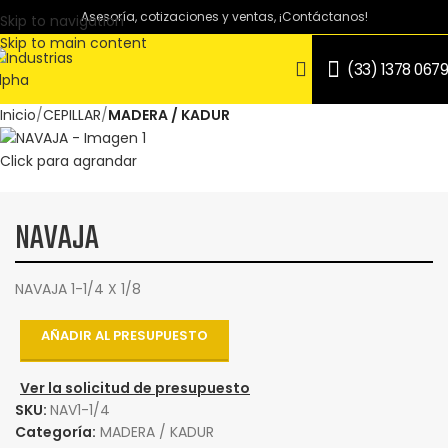
Asesoría, cotizaciones y ventas, ¡Contáctanos!
Skip to navigation
Skip to main content
(33) 1378 0679
Inicio
CEPILLAR
MADERA / KADUR
Click para agrandar
NAVAJA
NAVAJA 1-1/4 X 1/8
AÑADIR AL PRESUPUESTO
Ver la solicitud de presupuesto
SKU:
NAV1-1/4
Categoría:
MADERA / KADUR