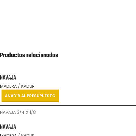
Recibirás lo antes posible una cotización de la lista
de productos solicitada.
Productos relacionados
NAVAJA
MADERA / KADUR
AÑADIR AL PRESUPUESTO
NAVAJA 3/4 X 1/8
NAVAJA
MADERA / KADUR