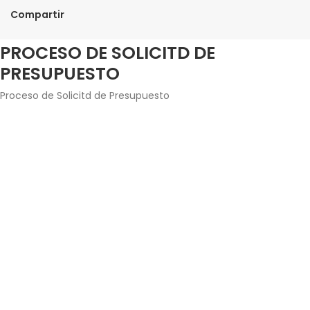
Compartir
PROCESO DE SOLICITD DE
PRESUPUESTO
Proceso de Solicitd de Presupuesto
Agrega los productos junto con la cantidad que
estés interesado en adquirir.
Introduce tus datos de contacto y envía la solicitud
de presupuesto.