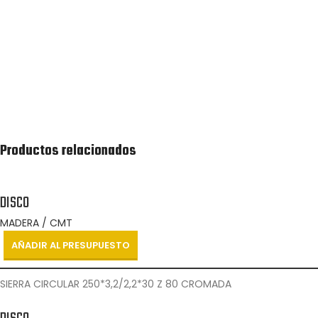
Recibirás lo antes posible una cotización de la lista
de productos solicitada.
Productos relacionados
DISCO
MADERA / CMT
AÑADIR AL PRESUPUESTO
SIERRA CIRCULAR 250*3,2/2,2*30 Z 80 CROMADA