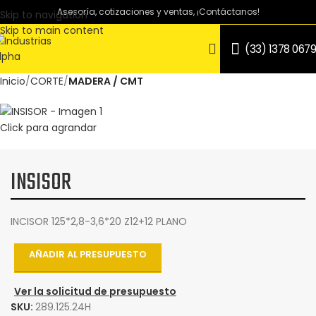
Asesoría, cotizaciones y ventas, ¡Contáctanos!
Skip to navigation
Skip to main content
(33) 1378 0679
Inicio
CORTE
MADERA / CMT
Click para agrandar
INSISOR
INCISOR 125*2,8-3,6*20 Z12+12 PLANO
AÑADIR AL PRESUPUESTO
Ver la solicitud de presupuesto
SKU:
289.125.24H