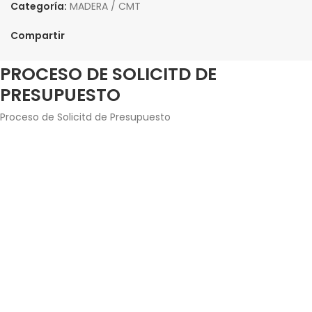
Categoría:
MADERA / CMT
Compartir
PROCESO DE SOLICITD DE
PRESUPUESTO
Proceso de Solicitd de Presupuesto
Agrega los productos junto con la cantidad que
estés interesado en adquirir.
Introduce tus datos de contacto y envía la solicitud
de presupuesto.