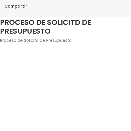
Compartir
PROCESO DE SOLICITD DE
PRESUPUESTO
Proceso de Solicitd de Presupuesto
Agrega los productos junto con la cantidad que
estés interesado en adquirir.
Introduce tus datos de contacto y envía la solicitud
de presupuesto.