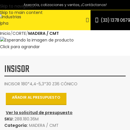
Asesoría, cotizaciones y ventas, ¡Contáctanos!
Skip to navigation
Skip to main content
(33) 1378 0679
Inicio
CORTE
MADERA / CMT
Click para agrandar
INSISOR
INCISOR 180*4,4-5,3*30 Z36 CÓNICO
AÑADIR AL PRESUPUESTO
Ver la solicitud de presupuesto
SKU:
288.180.36M
Categoría:
MADERA / CMT