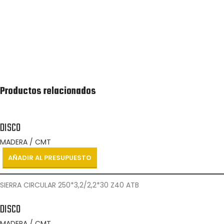
Recibirás lo antes posible una cotización de la lista
de productos solicitada.
Productos relacionados
DISCO
MADERA / CMT
AÑADIR AL PRESUPUESTO
SIERRA CIRCULAR 250*3,2/2,2*30 Z40 ATB
DISCO
MADERA / CMT