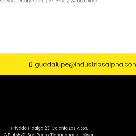
SIERRA CIRCULAR 300*2,6/1,8*30 Z 24 DELGADO
guadalupe@industriasalpha.co
Privada Hidalgo 23, Colonia Los Altos,
C.P. 45520, San Pedro Tlaquepaque, Jalisco.