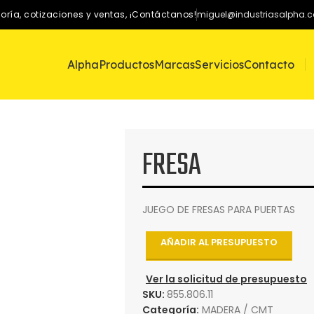
oría, cotizaciones y ventas, ¡Contáctanos!
miguel@industriasalpha.
Alpha
Productos
Marcas
Servicios
Contacto
FRESA
JUEGO DE FRESAS PARA PUERTAS
AÑADIR AL PRESUPUESTO
Ver la solicitud de presupuesto
SKU:
855.806.11
Categoría:
MADERA / CMT