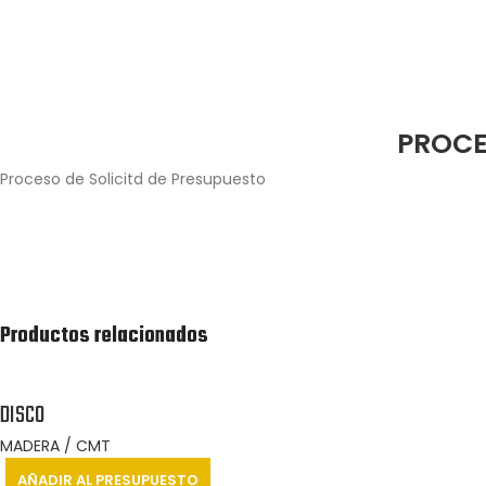
PROCE
Proceso de Solicitd de Presupuesto
Agrega los productos junto con la cantidad
que estés interesado en adquirir.
Productos relacionados
DISCO
MADERA / CMT
AÑADIR AL PRESUPUESTO