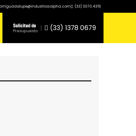
com
guadalupe@industriasalpha.com
(33) 3070.4315
Solicitud de
(33) 1378 0679
Presupuesto