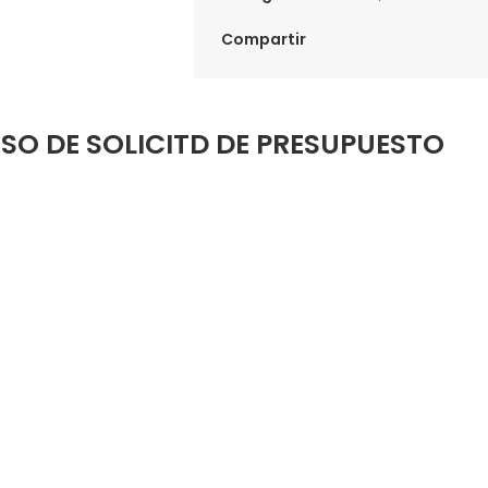
Compartir
SO DE SOLICITD DE PRESUPUESTO
Introduce tus datos de contacto y envía la
solicitud de presupuesto.