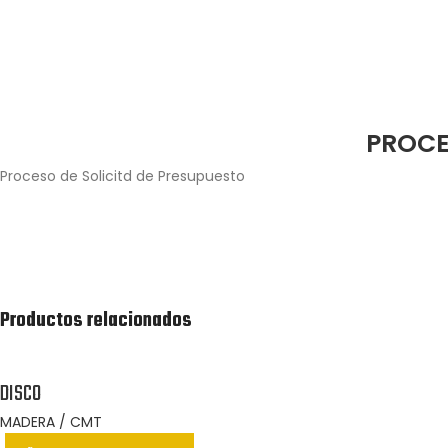
PROCE
Proceso de Solicitd de Presupuesto
Agrega los productos junto con la cantidad
que estés interesado en adquirir.
Productos relacionados
DISCO
MADERA / CMT