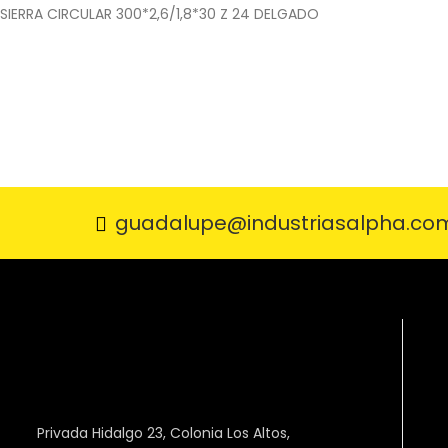
SIERRA CIRCULAR 300*2,6/1,8*30 Z 24 DELGADO
guadalupe@industriasalpha.co
Privada Hidalgo 23, Colonia Los Altos,