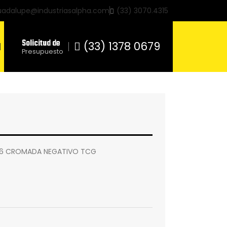
uadalupe@industriasalpha.com
(33) 3070.4315
Solicitud de
(33) 1378 0679
Presupuesto
 Z96 CROMADA NEGATIVO TCG