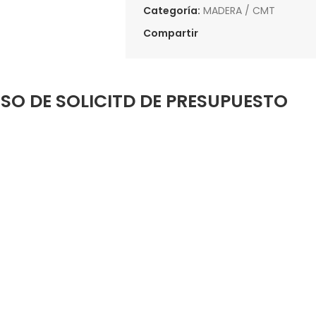
Categoría:
MADERA / CMT
Compartir
SO DE SOLICITD DE PRESUPUESTO
Introduce tus datos de contacto y envía la
solicitud de presupuesto.