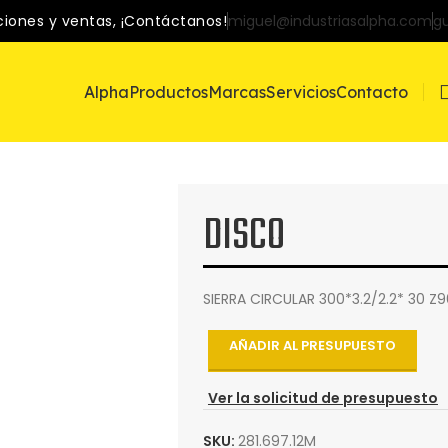
ciones y ventas, ¡Contáctanos!
miguel@industriasalpha.com
g
Alpha
Productos
Marcas
Servicios
Contacto
DISCO
SIERRA CIRCULAR 300*3.2/2.2* 30
AÑADIR AL PRESUPUESTO
Ver la solicitud de presupuesto
SKU:
281.697.12M