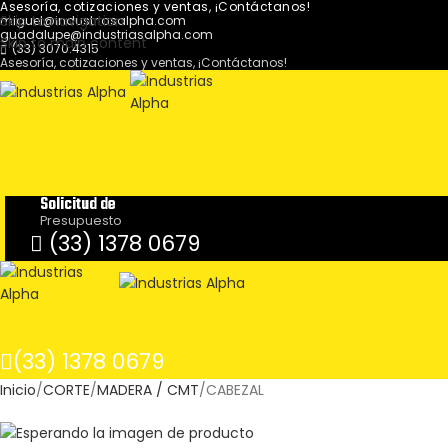
Asesoría, cotizaciones y ventas, ¡Contáctanos!
Skip to navigation
miguel@industriasalpha.com
guadalupe@industriasalpha.com
Skip to main content
(33) 3070.4315
Asesoría, cotizaciones y ventas, ¡Contáctanos!
Solicitud de
Presupuesto
(33) 1378 0679
(33) 1378 0679
Inicio
CORTE
MADERA / CMT
CABEZAL