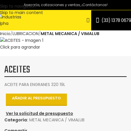
Asesoría, cotizaciones y ventas, ¡Contáctanos!
Skip to navigation
Skip to main content
(33) 1378 0679
Inicio
LUBRICACION
METAL MECANICA / VIMALUB
Click para agrandar
ACEITES
ACEITE PARA ENGRANES 320 19L
AÑADIR AL PRESUPUESTO
Ver la solicitud de presupuesto
Categoría:
METAL MECANICA / VIMALUB
Compartir