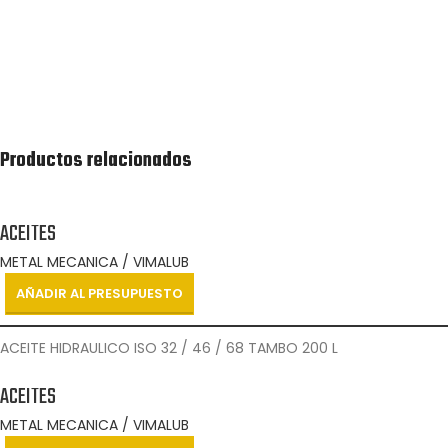
Recibirás lo antes posible una cotización de la lista
de productos solicitada.
Productos relacionados
ACEITES
METAL MECANICA / VIMALUB
AÑADIR AL PRESUPUESTO
ACEITE HIDRAULICO ISO 32 / 46 / 68 TAMBO 200 L
ACEITES
METAL MECANICA / VIMALUB