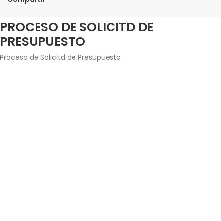
PROCESO DE SOLICITD DE
PRESUPUESTO
Proceso de Solicitd de Presupuesto
Agrega los productos junto con la cantidad que
estés interesado en adquirir.
Introduce tus datos de contacto y envía la solicitud
de presupuesto.